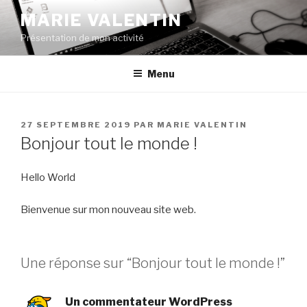
Aller
MARIE VALENTIN
au
Présentation de mon activité
contenu
principal
Menu
PUBLIÉ
27 SEPTEMBRE 2019
PAR
MARIE VALENTIN
LE
Bonjour tout le monde !
Hello World
Bienvenue sur mon nouveau site web.
Une réponse sur “Bonjour tout le monde !”
Un commentateur WordPress