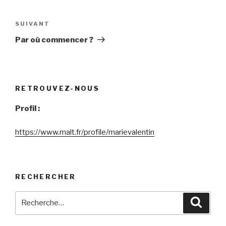
Navigation
de
SUIVANT
Article
l’article
suivant
Par où commencer ?
RETROUVEZ-NOUS
Profil :
https://www.malt.fr/profile/marievalentin
RECHERCHER
Recherche
Reche
pour
: